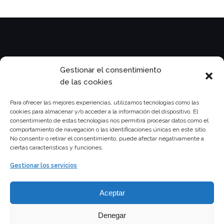
Legal
Gestionar el consentimiento
de las cookies
Para ofrecer las mejores experiencias, utilizamos tecnologías como las
cookies para almacenar y/o acceder a la información del dispositivo. El
consentimiento de estas tecnologías nos permitirá procesar datos como el
Privacy Policy
comportamiento de navegación o las identificaciones únicas en este sitio.
No consentir o retirar el consentimiento, puede afectar negativamente a
ciertas características y funciones.
Gestionar los servicios
Aceptar
LadyBoaty sc
carrer des cos 3a 2d
07550 Son Servera
Denegar
CIF J72971427