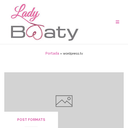
Saltar
al
contenido
Portada
»
wordpress.tv
POST FORMATS